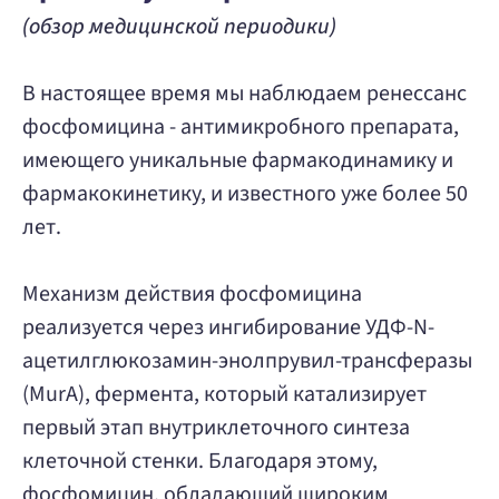
+7 (391) 204-14-77
(обзор медицинской периодики)
В настоящее время мы наблюдаем ренессанс
фосфомицина - антимикробного препарата,
имеющего уникальные фармакодинамику и
фармакокинетику, и известного уже более 50
лет.
Механизм действия фосфомицина
реализуется через ингибирование УДФ-N-
ацетилглюкозамин-энолпрувил-трансферазы
(MurA), фермента, который катализирует
первый этап внутриклеточного синтеза
клеточной стенки. Благодаря этому,
фосфомицин, обладающий широким