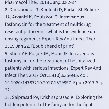
Pharmacol Ther. 2018 Jun;50:82-87.
8. Dimopoulos G, Koulenti D, Parker SL Roberts
JA, Arvaniti K, Poulakou G. Intravenous
fosfomycin for the treatment of multidrug
resistant pathogens: what is the evidence on
dosing regimens? Expert Rev Anti Infect Ther.
2019 Jan 22. [Epub ahead of print]
9. Shorr AF, Pogue JM, Mohr JF. Intravenous
fosfomycin for the treatment of hospitalized
patients with serious infections. Expert Rev Anti
Infect Ther. 2017 Oct;15(10):935-945. doi:
10.1080/14787210.2017.1379897. Epub 2017 Sep
22.
10. Saiprasad PV, Krishnaprasad K. Exploring the
hidden potential of fosfomycin for the fight