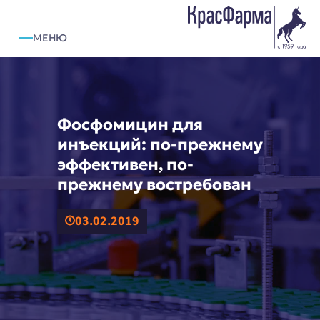
МЕНЮ
РЕГИСТРАЦИЯ
ВХОД
Фосфомицин для
инъекций: по-прежнему
эффективен, по-
O КОМПАНИИ
прежнему востребован
О НАС
НОВОСТИ
03.02.2019
МИССИЯ
ИСТОРИЯ
РАСКРЫТИЕ ИНФОРМАЦИИ
ПРОИЗВОДСТВО
СИСТЕМА КАЧЕСТВА
ФАРМАКОНАДЗОР
ИНВЕСТОРАМ