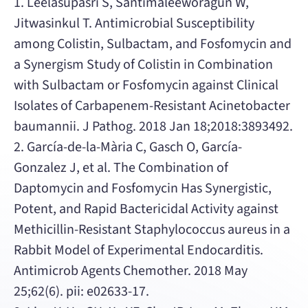
1. Leelasupasri S, Santimaleeworagun W,
Jitwasinkul T. Antimicrobial Susceptibility
among Colistin, Sulbactam, and Fosfomycin and
a Synergism Study of Colistin in Combination
with Sulbactam or Fosfomycin against Clinical
Isolates of Carbapenem-Resistant Acinetobacter
baumannii. J Pathog. 2018 Jan 18;2018:3893492.
2. García-de-la-Mària C, Gasch O, García-
Gonzalez J, et al. The Combination of
Daptomycin and Fosfomycin Has Synergistic,
Potent, and Rapid Bactericidal Activity against
Methicillin-Resistant Staphylococcus aureus in a
Rabbit Model of Experimental Endocarditis.
Antimicrob Agents Chemother. 2018 May
25;62(6). pii: e02633-17.