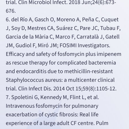
trial. Clin Microbiol Infect. 2018 Jun;24(6):673-
676.
6. del Río A, Gasch O, Moreno A, Peña C, Cuquet
J, Soy D, Mestres CA, Suárez C, Pare JC, Tubau F,
Garcia de la Mària C, Marco F, Carratalà J, Gatell
JM, Gudiol F, Miró JM; FOSIMI Investigators.
Efficacy and safety of fosfomycin plus imipenem
as rescue therapy for complicated bacteremia
and endocarditis due to methicillin-resistant
Staphylococcus aureus: a multicenter clinical
trial. Clin Infect Dis. 2014 Oct 15;59(8):1105-12.
7. Spoletini G, Kennedy M, Flint L, et al.
Intravenous fosfomycin for pulmonary
exacerbation of cystic fibrosis: Real life
experience of a large adult CF centre. Pulm