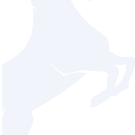
для выставления
Оставить заявку
спецификаций на
отгрузку (запросы
присылают РП и
менеджеры во время
командировок и/или
отпусков).
- Отправка
Спецификаций
менеджерам.
- Осуществление
отгрузки.
- Контроль дебиторской
задолженности
клиентов.
- Составление
ежемесячного отчета
по ДЗ
- Подготовка прайс-
листов.
- Отслеживание
остаточного срока