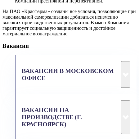
Компании престижной и перспективной.
На ПАО «Красфарма» созданы все условия, позволяющие при
максимальной самореализации добиваться неизменно
высоких производственных результатов. Взамен Компания
гарантирует социальную защищенность и достойное
материальное вознаграждение.
Вакансии
ВАКАНСИИ В МОСКОВСКОМ
ОФИСЕ
Перечень текущих вакансий
Вакансия
Описание
ВАКАНСИИ НА
ПРОИЗВОДСТВЕ (Г.
Помощник
Обязанности:
КРАСНОЯРСК)
менеджера по
- Работа с бумажным и
продажам,
электронным
Перечень текущих вакансий
координатор 2
документооборотом