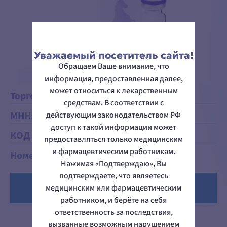
КАРЬЕРА
ИННОВАЦИИ
СОЦИАЛЬНАЯ
ОТВЕТСТВЕННОСТЬ
ПРОДУКЦИЯ
Уважаемый посетитель сайта!
АНТИМИКРОБНЫЕ ПРЕПАРАТЫ
Обращаем Ваше внимание, что
ПРОТИВОТУБЕРКУЛЕЗНЫЕ
информация, предоставленная далее,
ПРЕПАРАТЫ
может относиться к лекарственным
ИНФУЗИОННЫЕ РАСТВОРЫ
Торговое название:
Эзомепразол
ЛЕЧЕНИЕ ЯЗВЕННОЙ БОЛЕЗНИ
средствам. В соответствии с
И ГЭРБ
МНН:
эзомепразол
действующим законодательством РФ
ЛЕКАРСТВЕННЫЕ ПРЕПАРАТЫ
доступ к такой информации может
ДРУГИХ ГРУПП
КОД АТХ:
[A02BC05]
предоставляться только медицинским
МЕСТНЫЕ АНЕСТЕТИКИ
и фармацевтическим работникам.
СТАТЬИ И ОБЗОРЫ
Номер RU:
ЛП-№(004260)-(РГ-RU)
Нажимая «Подтверждаю», Вы
СТАТЬИ И ОБЗОРЫ
подтверждаете, что являетесь
КОНТАКТЫ
Инструкция по
медицинским или фармацевтическим
применению
АДРЕС:
работником, и берёте на себя
КРАСНОЯРСК, УЛ. 60 ЛЕТ
ответственность за последствия,
ОКТЯБРЯ, ЗД. 2
ТЕЛЕФОН:
вызванные возможным нарушением