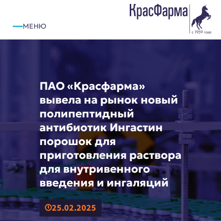
МЕНЮ
РЕГИСТРАЦИЯ
ВХОД
ПАО «Красфарма»
вывела на рынок новый
полипептидный
O КОМПАНИИ
антибиотик Ингастин
О НАС
порошок для
НОВОСТИ
приготовления раствора
МИССИЯ
для внутривенного
ИСТОРИЯ
РАСКРЫТИЕ ИНФОРМАЦИИ
введения и ингаляций
ПРОИЗВОДСТВО
СИСТЕМА КАЧЕСТВА
25.02.2025
ФАРМАКОНАДЗОР
ИНВЕСТОРАМ