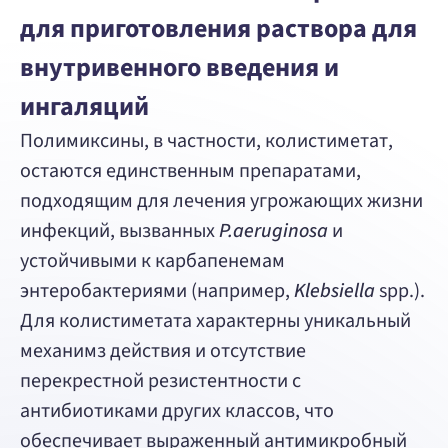
+7 (391) 204-14-77
для приготовления раствора для
внутривенного введения и
ингаляций
Полимиксины, в частности, колистиметат,
остаются единственным препаратами,
подходящим для лечения угрожающих жизни
инфекций, вызванных
P.aeruginosa
и
устойчивыми к карбапенемам
энтеробактериями (например,
Klebsiella
spp.).
Для колистиметата характерны уникальный
механимз действия и отсутствие
перекрестной резистентности с
антибиотиками других классов, что
обеспечивает выраженный антимикробный