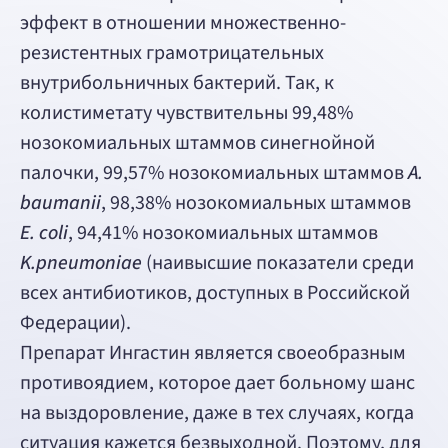
эффект в отношении множественно-
резистентных грамотрицательных
внутрибольничных бактерий. Так, к
колистиметату чувствительны 99,48%
нозокомиальных штаммов синегнойной
палочки, 99,57% нозокомиальных штаммов
A.
baumanii
, 98,38% нозокомиальных штаммов
E. coli
, 94,41% нозокомиальных штаммов
K.pneumoniae
(наивысшие показатели среди
всех антибиотиков, доступных в Российской
Федерации).
Препарат Ингастин является своеобразным
противоядием, которое дает больному шанс
на выздоровление, даже в тех случаях, когда
ситуация кажется безвыходной. Поэтому, для