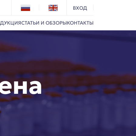
ВХОД
ДУКЦИЯ
СТАТЬИ И ОБЗОРЫ
КОНТАКТЫ
Ы
КОНТАКТЫ
АДРЕС:
КРАСНОЯРСК, УЛ. 60 ЛЕТ
ОКТЯБРЯ, ЗД. 2
ена
ТЕЛЕФОН:
+7 (391) 204-14-77