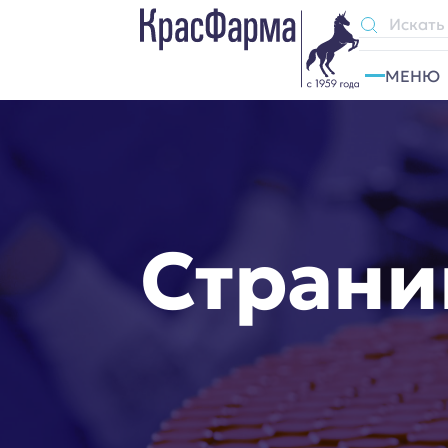
МЕНЮ
O КОМПАНИИ
П
О НАС
АНТ
НОВОСТИ
ПРО
МИССИЯ
ПРЕ
Страни
ИСТОРИЯ
ИНФ
РАСКРЫТИЕ ИНФОРМАЦИИ
ЛЕЧ
ПРОИЗВОДСТВО
И Г
СИСТЕМА КАЧЕСТВА
ЛЕК
ФАРМАКОНАДЗОР
ДРУ
ИНВЕСТОРАМ
МЕС
КАРЬЕРА
ИННОВАЦИИ
СОЦИАЛЬНАЯ
ОТВЕТСТВЕННОСТЬ